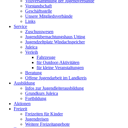
Vollversammlung der Jugendverbände
Vorstandschaft
Geschäftsstelle
Unsere Mitgliedsverbände
Links
Service
Zuschusswesen
Jugendübernachtungshaus Utting
Jugendzeltplatz Windachspeicher
Juleica
Verleih
Fahrzeuge
für Outdoor-Aktivitäten
für kleine Veranstaltungen
Beratung
Offene Jugendarbeit im Landkreis
Ausbildung
Infos zur Jugendleiterausbildung
Grundkurs Juleica
Fortbildung
Aktionen
Freizeit
Freizeiten für Kinder
Jugendreisen
Weitere Freizeitangebote