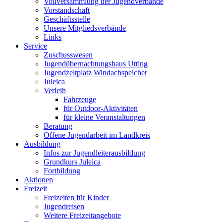
Vollversammlung der Jugendverbände
Vorstandschaft
Geschäftsstelle
Unsere Mitgliedsverbände
Links
Service
Zuschusswesen
Jugendübernachtungshaus Utting
Jugendzeltplatz Windachspeicher
Juleica
Verleih
Fahrzeuge
für Outdoor-Aktivitäten
für kleine Veranstaltungen
Beratung
Offene Jugendarbeit im Landkreis
Ausbildung
Infos zur Jugendleiterausbildung
Grundkurs Juleica
Fortbildung
Aktionen
Freizeit
Freizeiten für Kinder
Jugendreisen
Weitere Freizeitangebote