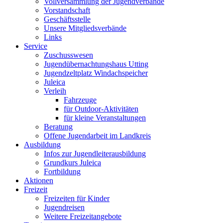
Vollversammlung der Jugendverbände
Vorstandschaft
Geschäftsstelle
Unsere Mitgliedsverbände
Links
Service
Zuschusswesen
Jugendübernachtungshaus Utting
Jugendzeltplatz Windachspeicher
Juleica
Verleih
Fahrzeuge
für Outdoor-Aktivitäten
für kleine Veranstaltungen
Beratung
Offene Jugendarbeit im Landkreis
Ausbildung
Infos zur Jugendleiterausbildung
Grundkurs Juleica
Fortbildung
Aktionen
Freizeit
Freizeiten für Kinder
Jugendreisen
Weitere Freizeitangebote