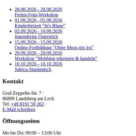
28.08.2026 - 28.08.2026
Ferien-Foto-Workshop
01.09.2026 - 05.09.2026
Kinderfreizeit "In's Blaue"
02.09.2026 - 10.09.2026
Jugendreise Österreich
15.09.2026 - 15.09.2026
Online-Fortbildung "Ohne Moos nix los"
29.09.2026 - 29.09.2026
Workshop "Mobbing erkennen & handeln"
10.10.2026 - 10.10.2026
Juleica-Stammtisch
Kontakt
Graf-Zeppelin-Str. 7 ·
86899 Landsberg am Lech
Tel:
+49 8191 59 262
·
E-Mail schreiben
Öffnungszeiten
Mo bis Do: 09:00 – 13:00 Uhr