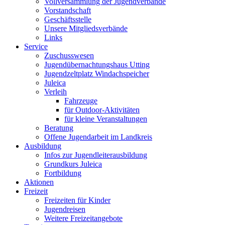
Vollversammlung der Jugendverbände
Vorstandschaft
Geschäftsstelle
Unsere Mitgliedsverbände
Links
Service
Zuschusswesen
Jugendübernachtungshaus Utting
Jugendzeltplatz Windachspeicher
Juleica
Verleih
Fahrzeuge
für Outdoor-Aktivitäten
für kleine Veranstaltungen
Beratung
Offene Jugendarbeit im Landkreis
Ausbildung
Infos zur Jugendleiterausbildung
Grundkurs Juleica
Fortbildung
Aktionen
Freizeit
Freizeiten für Kinder
Jugendreisen
Weitere Freizeitangebote