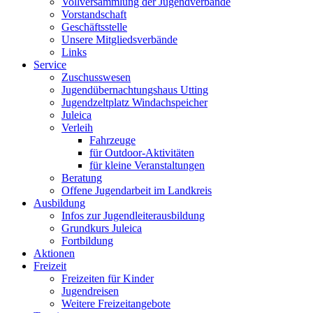
Vollversammlung der Jugendverbände
Vorstandschaft
Geschäftsstelle
Unsere Mitgliedsverbände
Links
Service
Zuschusswesen
Jugendübernachtungshaus Utting
Jugendzeltplatz Windachspeicher
Juleica
Verleih
Fahrzeuge
für Outdoor-Aktivitäten
für kleine Veranstaltungen
Beratung
Offene Jugendarbeit im Landkreis
Ausbildung
Infos zur Jugendleiterausbildung
Grundkurs Juleica
Fortbildung
Aktionen
Freizeit
Freizeiten für Kinder
Jugendreisen
Weitere Freizeitangebote