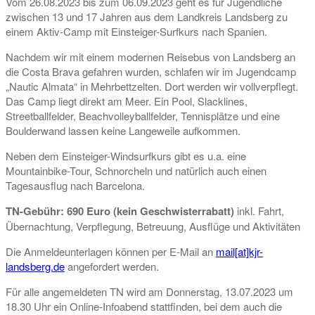
Vom 26.08.2023 bis zum 06.09.2023 geht es für Jugendliche
zwischen 13 und 17 Jahren aus dem Landkreis Landsberg zu
einem Aktiv-Camp mit Einsteiger-Surfkurs nach Spanien.
Nachdem wir mit einem modernen Reisebus von Landsberg an
die Costa Brava gefahren wurden, schlafen wir im Jugendcamp
„Nautic Almata“ in Mehrbettzelten. Dort werden wir vollverpflegt.
Das Camp liegt direkt am Meer. Ein Pool, Slacklines,
Streetballfelder, Beachvolleyballfelder, Tennisplätze und eine
Boulderwand lassen keine Langeweile aufkommen.
Neben dem Einsteiger-Windsurfkurs gibt es u.a. eine
Mountainbike-Tour, Schnorcheln und natürlich auch einen
Tagesausflug nach Barcelona.
TN-Gebühr: 690 Euro (kein Geschwisterrabatt)
inkl. Fahrt,
Übernachtung, Verpflegung, Betreuung, Ausflüge und Aktivitäten
Die Anmeldeunterlagen können per E-Mail an
mail[at]kjr-
landsberg.de
angefordert werden.
Für alle angemeldeten TN wird am Donnerstag, 13.07.2023 um
18.30 Uhr ein Online-Infoabend stattfinden, bei dem auch die