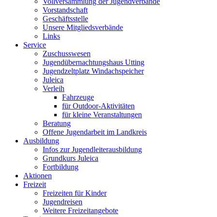
Vollversammlung der Jugendverbände
Vorstandschaft
Geschäftsstelle
Unsere Mitgliedsverbände
Links
Service
Zuschusswesen
Jugendübernachtungshaus Utting
Jugendzeltplatz Windachspeicher
Juleica
Verleih
Fahrzeuge
für Outdoor-Aktivitäten
für kleine Veranstaltungen
Beratung
Offene Jugendarbeit im Landkreis
Ausbildung
Infos zur Jugendleiterausbildung
Grundkurs Juleica
Fortbildung
Aktionen
Freizeit
Freizeiten für Kinder
Jugendreisen
Weitere Freizeitangebote