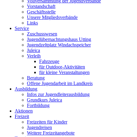
Vollversammlung der Jugendverbände
Vorstandschaft
Geschäftsstelle
Unsere Mitgliedsverbände
Links
Service
Zuschusswesen
Jugendübernachtungshaus Utting
Jugendzeltplatz Windachspeicher
Juleica
Verleih
Fahrzeuge
für Outdoor-Aktivitäten
für kleine Veranstaltungen
Beratung
Offene Jugendarbeit im Landkreis
Ausbildung
Infos zur Jugendleiterausbildung
Grundkurs Juleica
Fortbildung
Aktionen
Freizeit
Freizeiten für Kinder
Jugendreisen
Weitere Freizeitangebote