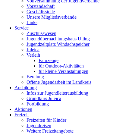
Vollversammlung der Jugendverbände
Vorstandschaft
Geschäftsstelle
Unsere Mitgliedsverbände
Links
Service
Zuschusswesen
Jugendübernachtungshaus Utting
Jugendzeltplatz Windachspeicher
Juleica
Verleih
Fahrzeuge
für Outdoor-Aktivitäten
für kleine Veranstaltungen
Beratung
Offene Jugendarbeit im Landkreis
Ausbildung
Infos zur Jugendleiterausbildung
Grundkurs Juleica
Fortbildung
Aktionen
Freizeit
Freizeiten für Kinder
Jugendreisen
Weitere Freizeitangebote